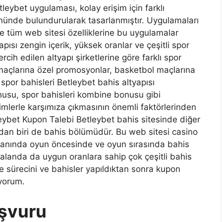
etleybet uygulaması, kolay erişim için farklı
 önünde bulundurularak tasarlanmıştır. Uygulamaları
 tüm web sitesi özelliklerine bu uygulamalar
tyapısı zengin içerik, yüksek oranlar ve çeşitli spor
cih edilen altyapı şirketlerine göre farklı spor
 maçlarına özel promosyonlar, basketbol maçlarına
spor bahisleri Betleybet bahis altyapısı
onusu, spor bahisleri kombine bonusu gibi
simlerle karşımıza çıkmasının önemli faktörlerinden
etleybet Kupon Talebi Betleybet bahis sitesinde diğer
lardan biri de bahis bölümüdür. Bu web sitesi casino
lanında oyun öncesinde ve oyun sırasında bahis
i alanda da uygun oranlara sahip çok çeşitli bahis
e sürecini ve bahisler yapıldıktan sonra kupon
iyorum.
aşvuru