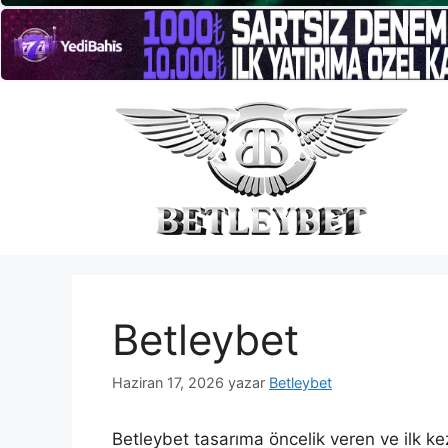
İçeriğe
atla
Betleybet
Haziran 17, 2026
yazar
Betleybet
Betleybet tasarıma öncelik veren ve ilk kez