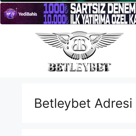
İçeriğe
atla
Betleybet Adresi