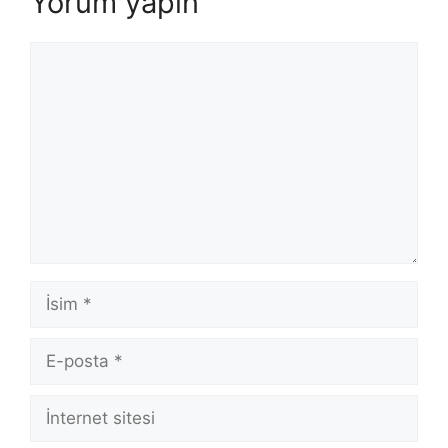
Yorum yapın
Yorum
İsim
E-
posta
İnternet
sitesi