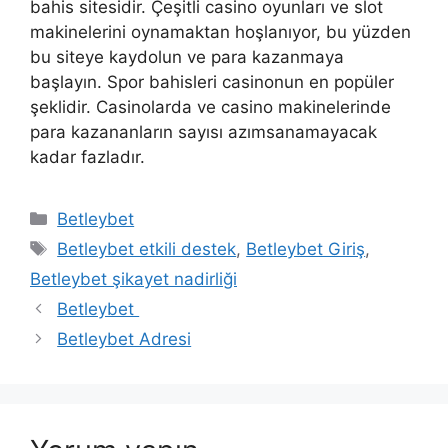
bahis sitesidir. Çeşitli casino oyunları ve slot
makinelerini oynamaktan hoşlanıyor, bu yüzden
bu siteye kaydolun ve para kazanmaya
başlayın. Spor bahisleri casinonun en popüler
şeklidir. Casinolarda ve casino makinelerinde
para kazananların sayısı azımsanamayacak
kadar fazladır.
Kategoriler
Betleybet
Etiketler
Betleybet etkili destek
,
Betleybet Giriş
,
Betleybet şikayet nadirliği
Betleybet
Betleybet Adresi