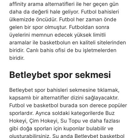
affinity arama alternatifleri ile her geçen gün
daha da değerli hale geliyor. Futbol bahisleri
ülkemizde öncüdür. Futbol her zaman önde
gelen bir spor olmuştur. Futboldan sonra
üyelerini memnun edecek yüksek limitli
aramalar ile basketbolun en kaliteli sitelerinden
biridir. Canlı bahis ofisi de bu işletmelerden
biridir.
Betleybet spor sekmesi
Betleybet spor bahisleri sekmesine tıklamak,
kapsamlı bir alternatifler dizini sağlayacaktır.
Futbol ve basketbol burada son derece popüler
sporlardır. Ayrıca soldaki kategorilerde Buz
Hokeyi, Çim Hokeyi, Su Topu ve daha fazlası
gibi doğa sporları için kuponlar bulabilir ve
oluşturabilirsiniz. Şu anda Betleybet basketbol